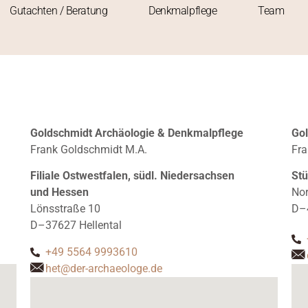
Gutachten / Beratung
Denkmalpflege
Team
Goldschmidt Archäologie & Denkmalpflege
Gol
Frank Goldschmidt M.A.
Fra
Filiale Ostwestfalen, südl. Niedersachsen
Stü
und Hessen
No
Lönsstraße 10
D–
D–37627 Hellental
+49 5564 9993610
het@der-archaeologe.de